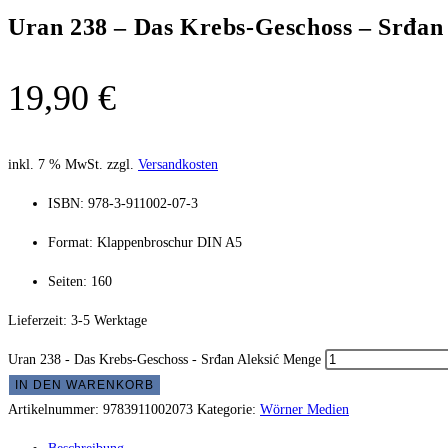
Uran 238 – Das Krebs-Geschoss – Srđan 
19,90
€
inkl. 7 % MwSt.
zzgl.
Versandkosten
ISBN: 978-3-911002-07-3
Format: Klappenbroschur DIN A5
Seiten: 160
Lieferzeit:
3-5 Werktage
Uran 238 - Das Krebs-Geschoss - Srđan Aleksić Menge
IN DEN WARENKORB
Artikelnummer:
9783911002073
Kategorie:
Wörner Medien