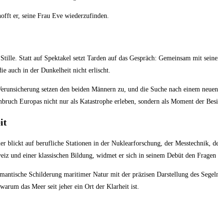
offt er, seine Frau Eve wiederzufinden.
Stille. Statt auf Spektakel setzt Tarden auf das Gespräch: Gemeinsam mit sein
e auch in der Dunkelheit nicht erlischt.
erunsicherung setzen den beiden Männern zu, und die Suche nach einem neuen A
bruch Europas nicht nur als Katastrophe erleben, sondern als Moment der Bes
it
er blickt auf berufliche Stationen in der Nuklearforschung, der Messtechnik, d
weiz und einer klassischen Bildung, widmet er sich in seinem Debüt den Frag
mantische Schilderung maritimer Natur mit der präzisen Darstellung des Segeln
arum das Meer seit jeher ein Ort der Klarheit ist.