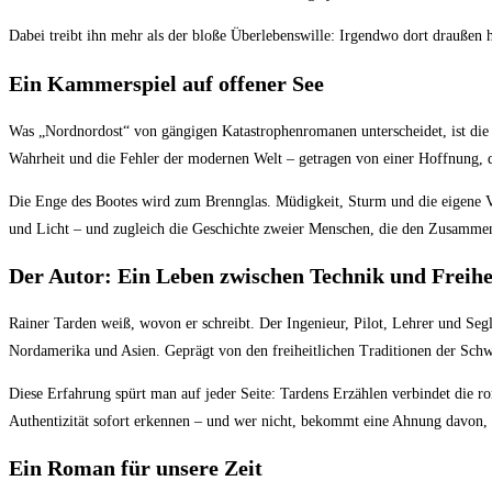
Dabei treibt ihn mehr als der bloße Überlebenswille: Irgendwo dort draußen h
Ein Kammerspiel auf offener See
Was „Nordnordost“ von gängigen Katastrophenromanen unterscheidet, ist die 
Wahrheit und die Fehler der modernen Welt – getragen von einer Hoffnung, di
Die Enge des Bootes wird zum Brennglas. Müdigkeit, Sturm und die eigene V
und Licht – und zugleich die Geschichte zweier Menschen, die den Zusammen
Der Autor: Ein Leben zwischen Technik und Freihe
Rainer Tarden weiß, wovon er schreibt. Der Ingenieur, Pilot, Lehrer und Segl
Nordamerika und Asien. Geprägt von den freiheitlichen Traditionen der Sch
Diese Erfahrung spürt man auf jeder Seite: Tardens Erzählen verbindet die ro
Authentizität sofort erkennen – und wer nicht, bekommt eine Ahnung davon, w
Ein Roman für unsere Zeit