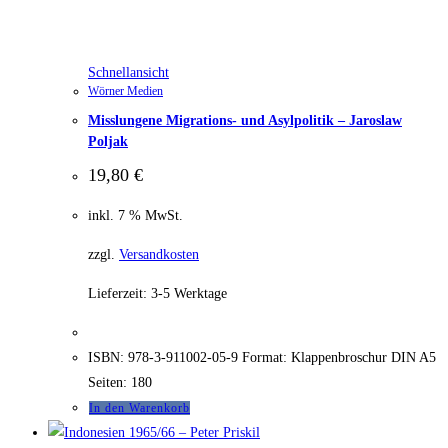
Schnellansicht
Wörner Medien
Misslungene Migrations- und Asylpolitik – Jaroslaw
Poljak
19,80
€
inkl. 7 % MwSt.
zzgl.
Versandkosten
Lieferzeit:
3-5 Werktage
ISBN: 978-3-911002-05-9 Format: Klappenbroschur DIN A5
Seiten: 180
In den Warenkorb