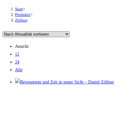
Start
>
Produkte
>
Zöllner
Ansicht:
12
24
Alle