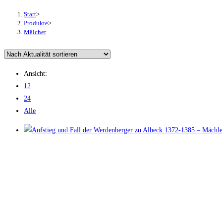
Start
>
Produkte
>
Mälcher
Ansicht:
12
24
Alle