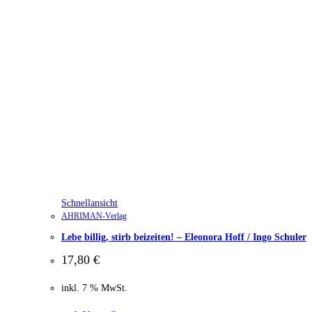
Schnellansicht
AHRIMAN-Verlag
Lebe billig, stirb beizeiten! – Eleonora Hoff / Ingo Schuler
17,80
€
inkl. 7 % MwSt.