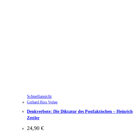
Schnellansicht
Gerhard Hess Verlag
Denkverbote: Die Diktatur des Postfaktischen – Heinrich
Zettler
24,90
€